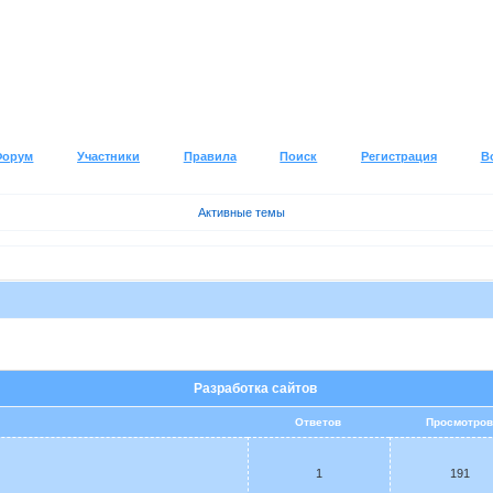
Форум
Участники
Правила
Поиск
Регистрация
В
Активные темы
Разработка сайтов
Ответов
Просмотро
1
191